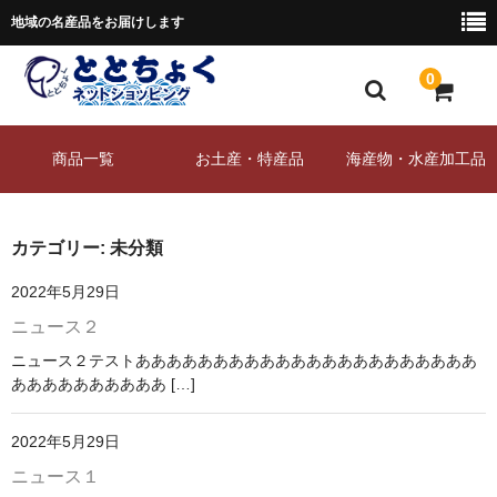
地域の名産品をお届けします
0
ホーム
商品一覧
お土産・特産品
海産物・水産加工品
産地直送ととちょく
商品一覧
カテゴリー:
未分類
特定商取引法に基づく表記
2022年5月29日
ニュース２
プライバシーポリシー
ニュース２テストああああああああああああああああああああああ
お問合せ
ああああああああああ […]
2022年5月29日
ニュース１