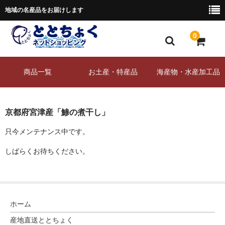
地域の名産品をお届けします
0
ホーム
商品一覧
お土産・特産品
海産物・水産加工品
産地直送ととちょく
商品一覧
京都府宮津産「鯵の煮干し」
特定商取引法に基づく表記
只今メンテナンス中です。
しばらくお待ちください。
プライバシーポリシー
お問合せ
ホーム
産地直送ととちょく