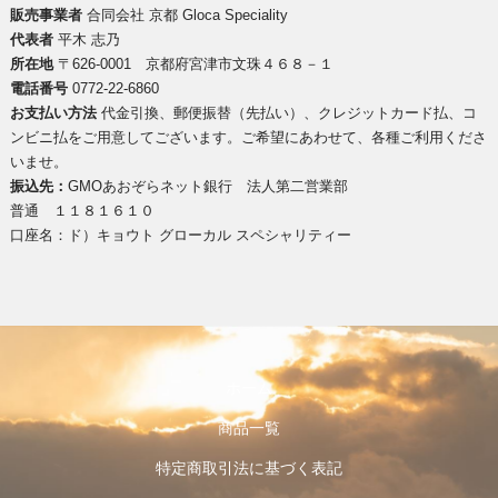
販売事業者
合同会社 京都 Gloca Speciality
代表者
平木 志乃
所在地
〒626-0001 京都府宮津市文珠４６８－１
電話番号
0772-22-6860
お支払い方法
代金引換、郵便振替（先払い）、クレジットカード払、コ
ンビニ払をご用意してございます。ご希望にあわせて、各種ご利用くださ
いませ。
振込先：
GMOあおぞらネット銀行 法人第二営業部
普通 １１８１６１０
口座名：ド）キョウト グローカル スペシャリティー
ホーム
商品一覧
特定商取引法に基づく表記