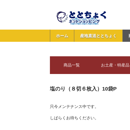
ホーム
産地直送ととちょく
商品一覧
お土産・特産品
塩のり（８切６枚入）10袋P
只今メンテナンス中です。
しばらくお待ちください。