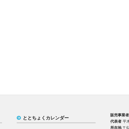
販売事業
ととちょくカレンダー
代表者
平木
所在地
〒6