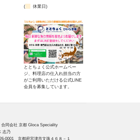
(
休業日)
ととちょく公式ホームペー
ジ、料理店の仕入れ担当の方
がご利用いただける公式LINE
会員を募集しています。
者
合同会社 京都 Gloca Speciality
 志乃
26-0001 京都府宮津市文珠４６８－１