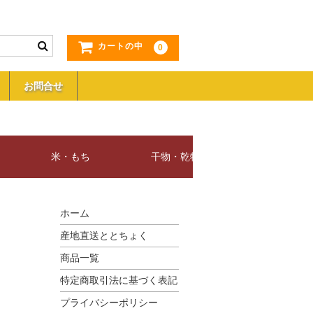
カートの中
0
お問合せ
米・もち
干物・乾物
惣菜・レトル
ホーム
産地直送ととちょく
商品一覧
特定商取引法に基づく表記
プライバシーポリシー