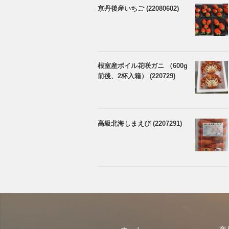
京丹後産いちご (22080602)
根室産ボイル花咲ガニ （600g
前後、2杯入箱） (220729)
高級北海しまえび (2207291)