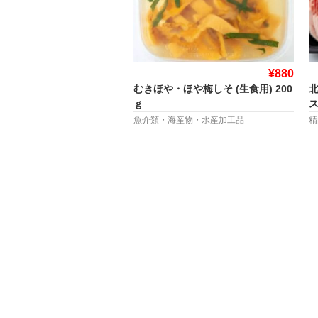
¥880
むきほや・ほや梅しそ (生食用) 200
ｇ
ス
魚介類・海産物・水産加工品
精