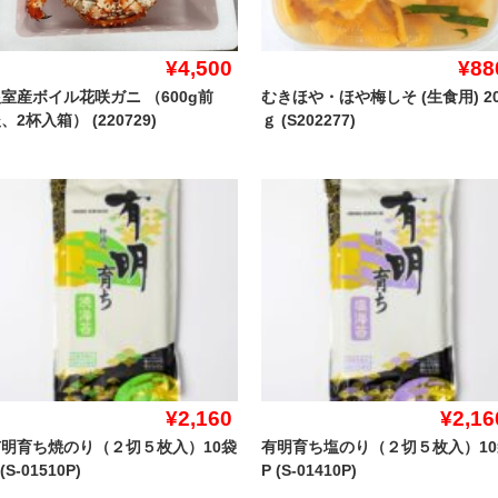
¥4,500
¥88
室産ボイル花咲ガニ （600g前
むきほや・ほや梅しそ (生食用) 20
、2杯入箱） (220729)
ｇ (S202277)
¥2,160
¥2,16
有明育ち焼のり（２切５枚入）10袋
有明育ち塩のり（２切５枚入）10
 (S-01510P)
P (S-01410P)