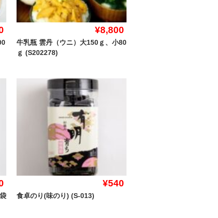
0
¥8,800
0
牛乳瓶 雲丹（ウニ）大150ｇ、小80
ｇ (S202278)
0
¥540
袋
食卓のり(味のり) (S-013)