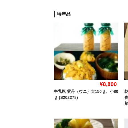
特産品
¥8,800
牛乳瓶 雲丹（ウニ）大150ｇ、小80
ｇ (S202278)
菜