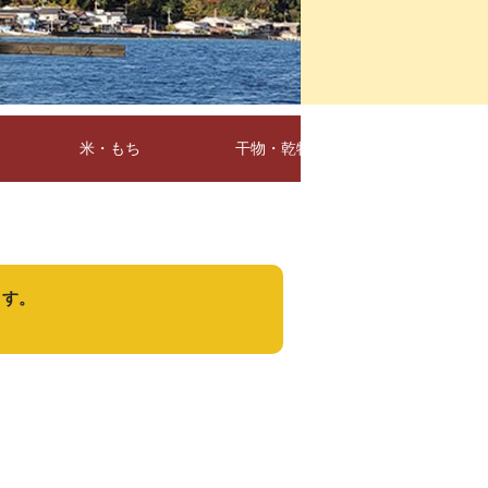
米・もち
干物・乾物
惣菜・レトル
ます。