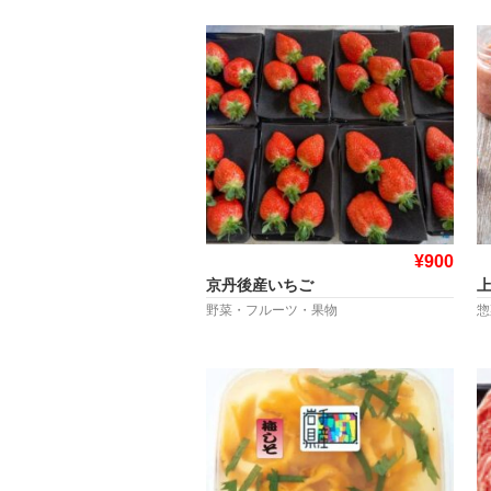
¥900
京丹後産いちご
野菜・フルーツ・果物
惣