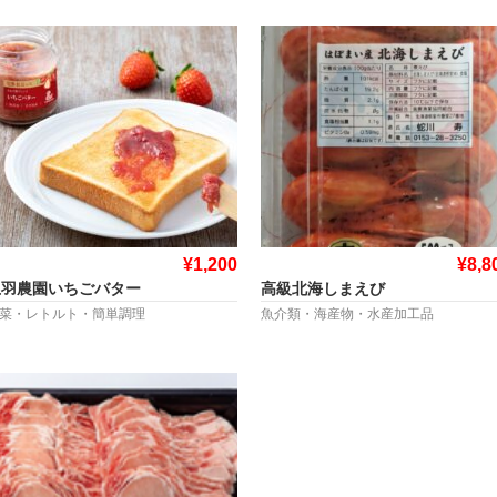
¥1,200
¥8,8
上羽農園いちごバター
高級北海しまえび
菜・レトルト・簡単調理
魚介類・海産物・水産加工品