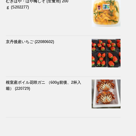
むきほや・ほや梅しそ (生食用) 200
ｇ (S202277)
京丹後産いちご (22080602)
根室産ボイル花咲ガニ （600g前後、2杯入
箱） (220729)