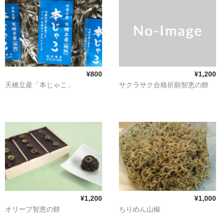
¥800
¥1,200
天橋立産「本じゃこ」
サクラサク合格祈願智恵の餅
¥1,200
¥1,000
オリーブ智恵の餅
ちりめん山椒