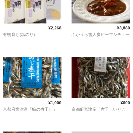
¥2,268
¥3,880
有明育ち(塩のり)
ふかうら雪人参ビーフシチュー
¥1,000
¥600
京都府宮津産「鯵の煮干し」
京都府宮津産「煮干しいりこ」