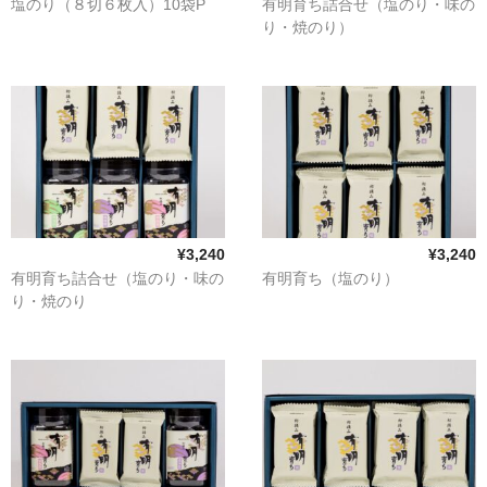
塩のり（８切６枚入）10袋P
有明育ち詰合せ（塩のり・味の
り・焼のり）
¥3,240
¥3,240
有明育ち詰合せ（塩のり・味の
有明育ち（塩のり）
り・焼のり