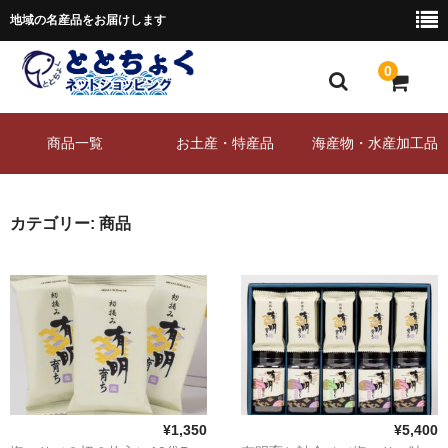
地域の名産品をお届けします
0
ホーム
商品一覧
お土産・特産品
海産物・水産加工品
産地直送ととちょく
商品一覧
カテゴリー:
商品
特定商取引法に基づく表記
プライバシーポリシー
お問合せ
¥1,350
¥5,400